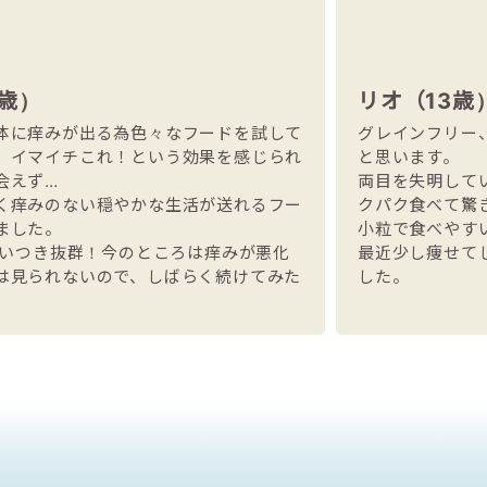
歳）
リオ（13歳
体に痒みが出る為色々なフードを試して
グレインフリー
、イマイチこれ！という効果を感じられ
と思います。
会えず…
両目を失明して
く痒みのない穏やかな生活が送れるフー
クパク食べて驚
ました。
小粒で食べやす
は食いつき抜群！今のところは痒みが悪化
最近少し痩せて
は見られないので、しばらく続けてみた
した。
。