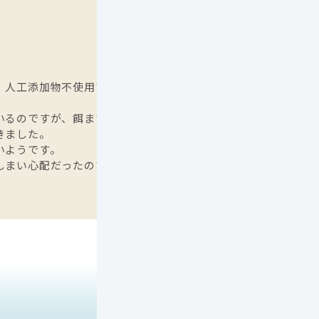
）
しんのすけ（
、人工添加物不使用であることが良い
匂いが独特だと食べ
く、食いつきも良
いるのですが、餌まですぐに近寄りパ
嘔吐、下痢もなく
きました。
て良かったです。
いようです。
しまい心配だったのですが、安心しま